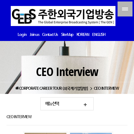
Log in
Join us
Contact Us
Site Map
KOREAN
ENGLISH
CEO Interview
CORPORATE CAREER TOUR (외국계기업탐방]
CEO INTERVIEW
메뉴선택
CEO INTERVIEW