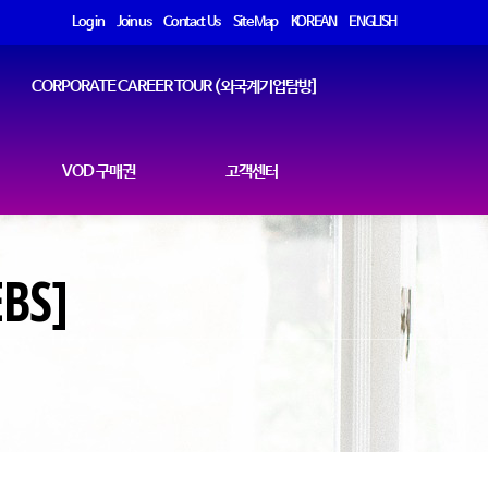
Log in
Join us
Contact Us
Site Map
KOREAN
ENGLISH
CORPORATE CAREER TOUR (외국계기업탐방]
VOD 구매권
고객센터
S]