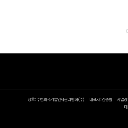
상호 : 주한외국기업인사관리협회(주)
대표자 : 김종철
사업장주
대