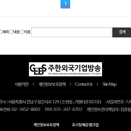
1
제목
내용
이름
검색
이용약관
개인정보보호정책
Contact Us
Site Map
｜
｜
｜
소 : 서울특별시 강남구 봉은사로 129 ( 논현동 , 거평타운 823호)
사업자번호 : 12
표전화 : 02-3452-8603
FAX : 031-247-6703
개인정보관리책임자 : 김종철
개인정보보호정책
호스팅제공:랭크업