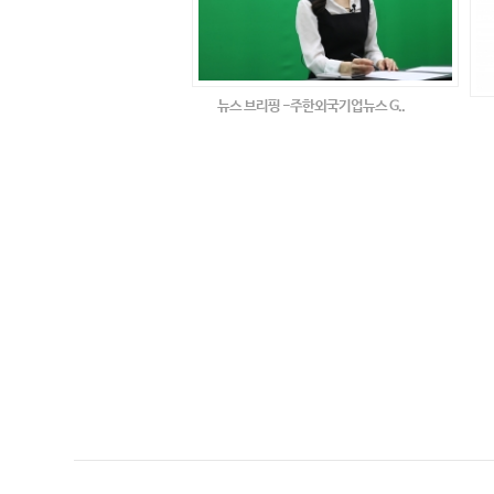
뉴스 브리핑 -주한외국기업뉴스 G..