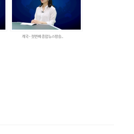
개국- 첫번째 종합뉴스방송..