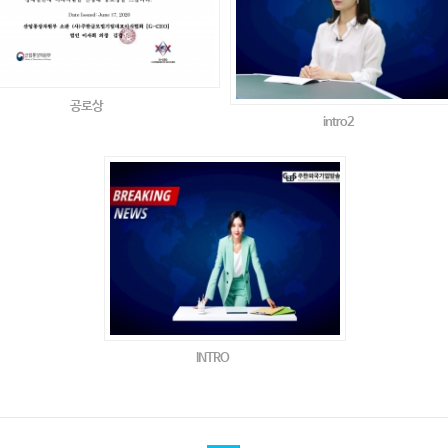
공로상
intro2
INTRO