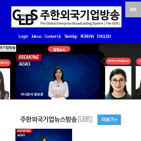
Log in
Join us
Contact Us
Site Map
KOREAN
ENGLISH
주한외국기업뉴스방송 [GEBS]