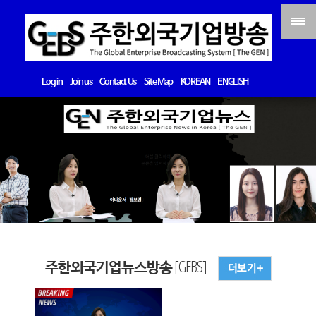
Log in
Join us
Contact Us
Site Map
KOREAN
ENGLISH
주한외국기업뉴스방송 [GEBS]