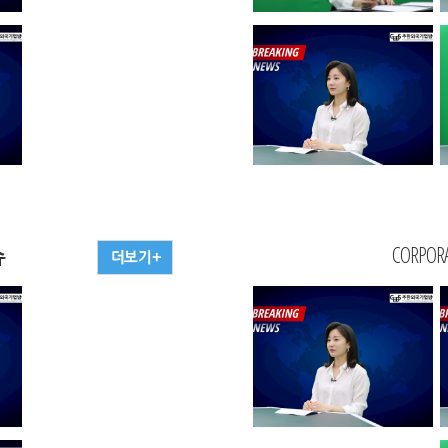
슈
CORPORA