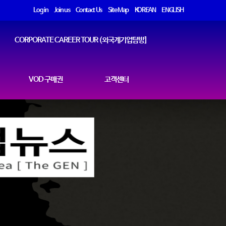
Log in
Join us
Contact Us
Site Map
KOREAN
ENGLISH
CORPORATE CAREER TOUR (외국계기업탐방]
VOD 구매권
고객센터