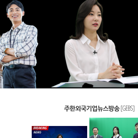
주한외국기업뉴스방송 [GEBS]