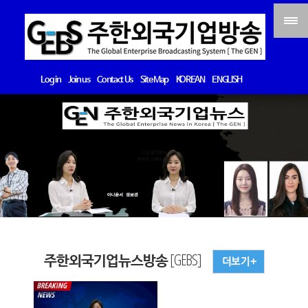
Log in
Join us
Contact Us
Site Map
KOREAN
ENGLISH
주한외국기업뉴스방송 [GEBS]