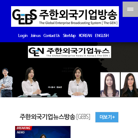
Log in
Join us
Contact Us
Site Map
KOREAN
ENGLISH
주한외국기업뉴스방송 [GEBS]